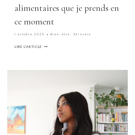
alimentaires que je prends en
ce moment
1 octobre 2025
Bien-être
,
Skincare
LES
LIRE L'ARTICLE
COMPLÉMENTS
ALIMENTAIRES
QUE
JE
PRENDS
EN
CE
MOMENT