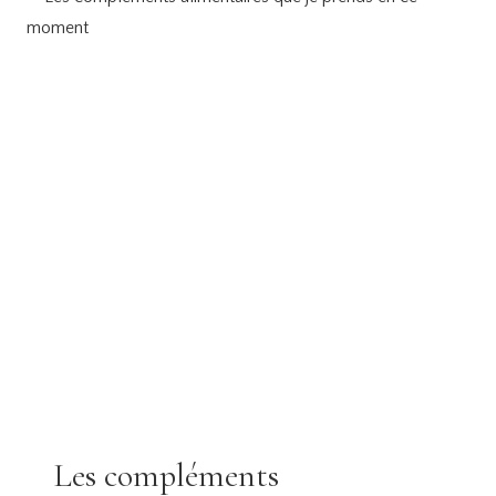
LOMÉ
:
CE
QUE
J’AIME
Y
FAIRE.
Les compléments