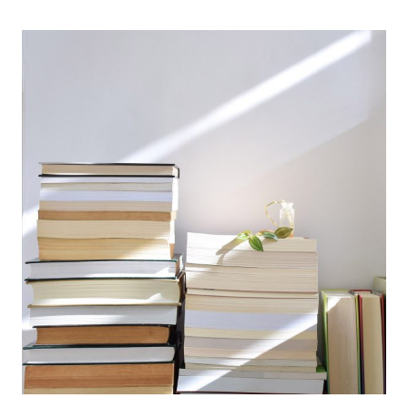
POUR
APPRENDRE
ET
PARLER
N’IMPORTE
QUELLE
LANGUE