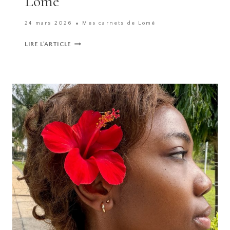
Lomé
24 mars 2026
Mes carnets de Lomé
LES
LIRE L'ARTICLE
CHOSES
QUI
M’ÉNERVENT
DEPUIS
QUE
JE
SUIS
RENTRÉE
À
LOMÉ