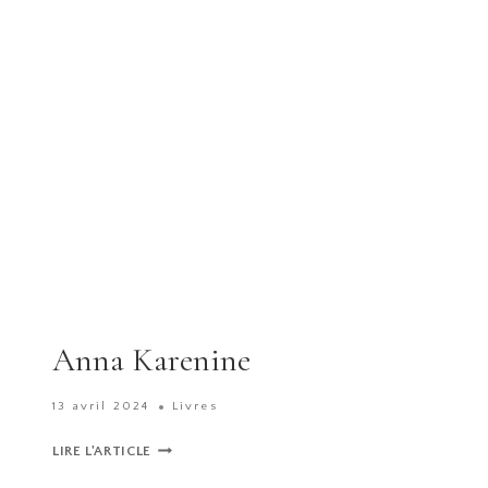
COULEUR
D’ORIGINE
Anna Karenine
13 avril 2024
Livres
ANNA
LIRE L'ARTICLE
KARENINE