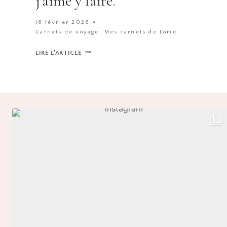
j’aime y faire.
16 février 2026
Carnets de voyage
,
Mes carnets de Lomé
GUIDE
LIRE L'ARTICLE
(NON)
EXHAUSTIF
POUR
APPRÉCIER
LOMÉ
:
CE
QUE
J’AIME
Y
FAIRE.